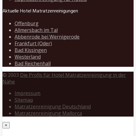
Aktuelle Hotel Matratzenreinigungen
Offenburg
Allmersbach im Tal
Abbenrode bei Wernigerode
Frankfurt (Oder)
Bad Kissingen
Westerland
Bad Reichenhall
© 2003
Die Profis für Hotel Matratzenreinigung in der
Nähe
Impressum
Sitemap
Matratzenreinigung Deutschland
Matratzenreinigung Mallorca
×