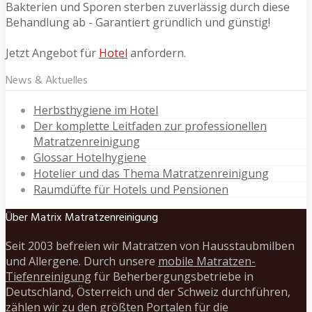
Bakterien und Sporen sterben zuverlässig durch diese
Behandlung ab - Garantiert gründlich und günstig!
Jetzt Angebot für
Hotel
anfordern.
News & Aktuelles
Herbsthygiene im Hotel
Der komplette Leitfaden zur professionellen
Matratzenreinigung
Glossar Hotelhygiene
Hotelier und das Thema Matratzenreinigung
Raumdüfte für Hotels und Pensionen
Über Matrix Matratzenreinigung
Seit 2003 befreien wir Matratzen von Hausstaubmilben
und Allergene. Durch unsere
mobile Matratzen-
Tiefenreinigung
für Beherbergungsbetriebe in
Deutschland, Österreich und der Schweiz durchführen,
zählen wir zu den größten Portalen für die