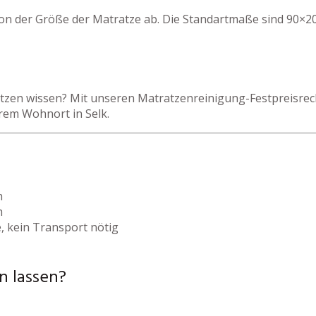
von der Größe der Matratze ab. Die Standartmaße sind 90×20
zen wissen? Mit unseren Matratzenreinigung-Festpreisrechn
rem Wohnort in Selk.
h
h
, kein Transport nötig
n lassen?