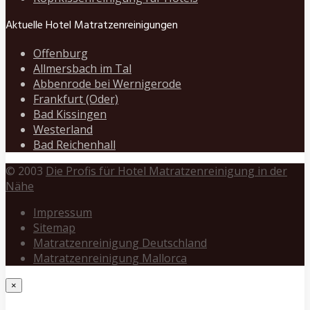
Aktuelle Hotel Matratzenreinigungen
Offenburg
Allmersbach im Tal
Abbenrode bei Wernigerode
Frankfurt (Oder)
Bad Kissingen
Westerland
Bad Reichenhall
© 2003
Die Profis für Hotel Matratzenreinigung in der
Nähe
Impressum
Sitemap
Matratzenreinigung Deutschland
Matratzenreinigung Mallorca
×