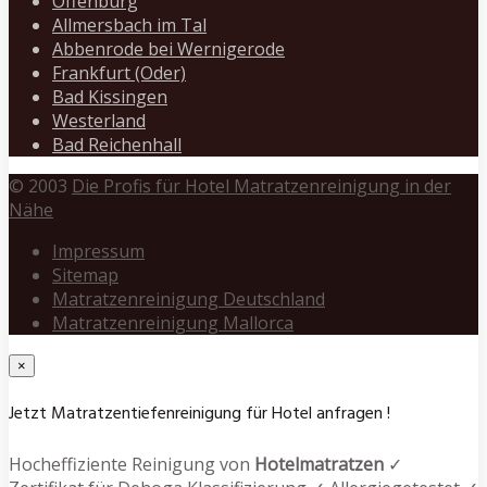
Offenburg
Allmersbach im Tal
Abbenrode bei Wernigerode
Frankfurt (Oder)
Bad Kissingen
Westerland
Bad Reichenhall
© 2003
Die Profis für Hotel Matratzenreinigung in der
Nähe
Impressum
Sitemap
Matratzenreinigung Deutschland
Matratzenreinigung Mallorca
×
Jetzt Matratzentiefenreinigung für Hotel anfragen !
Hocheffiziente Reinigung von
Hotelmatratzen
✓