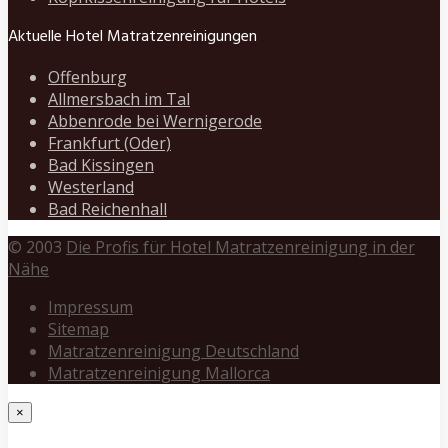
Aktuelle Hotel Matratzenreinigungen
Offenburg
Allmersbach im Tal
Abbenrode bei Wernigerode
Frankfurt (Oder)
Bad Kissingen
Westerland
Bad Reichenhall
© 2003
Die Profis für Hotel Matratzenreinigung in der
Nähe
Impressum
Sitemap
Matratzenreinigung Deutschland
Matratzenreinigung Mallorca
×