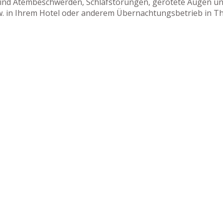
sind Atembeschwerden, Schlafstörungen, gerötete Augen und
zw. in Ihrem Hotel oder anderem Übernachtungsbetrieb in T