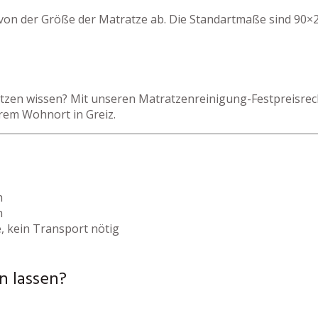
 von der Größe der Matratze ab. Die Standartmaße sind 90×2
zen wissen? Mit unseren Matratzenreinigung-Festpreisrechn
rem Wohnort in Greiz.
h
h
, kein Transport nötig
n lassen?