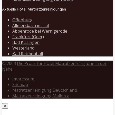
Aktuelle Hotel Matratzenreinigungen
Offenburg
Allmersbach im Tal
Abbenrode bei Wernigerode
Frankfurt (Oder)
Bad Kissingen
Westerland
Bad Reichenhall
© 2003
Die Profis für Hotel Matratzenreinigung in der
Nähe
Impressum
Sitemap
Matratzenreinigung Deutschland
Matratzenreinigung Mallorca
×