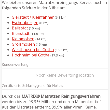
Wir bieten unseren Matratzenreinigungs-Service auch in
folgenden Städten in der Nähe an:
Gierstädt / Kleinfahner
(6.3 km)
Eschenbergen
(8 km)
Ballstädt
(10 km)
Bienstädt
(11.6 km)
Kleinmölsen
(14 km)
Großmölsen
(15 km)
Westhausen bei Gotha
(16.6 km)
Hochheim bei Gotha
(17.3 km)
Kundenwertung
Noch keine Bewertung location
Zertifizierte Schlafhygiene für Hotels
Durch das
MATRIX® Matratzen Reinigungsverfahren
werden bis zu 93,3 % Milben und deren Milbenkot tief
aus der Matratze entfernt. 99,9% aller Viren, Keime,