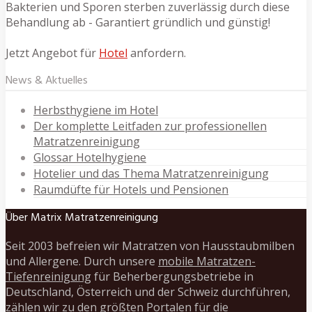
Bakterien und Sporen sterben zuverlässig durch diese
Behandlung ab - Garantiert gründlich und günstig!
Jetzt Angebot für
Hotel
anfordern.
News & Aktuelles
Herbsthygiene im Hotel
Der komplette Leitfaden zur professionellen
Matratzenreinigung
Glossar Hotelhygiene
Hotelier und das Thema Matratzenreinigung
Raumdüfte für Hotels und Pensionen
Über Matrix Matratzenreinigung
Seit 2003 befreien wir Matratzen von Hausstaubmilben
und Allergene. Durch unsere
mobile Matratzen-
Tiefenreinigung
für Beherbergungsbetriebe in
Deutschland, Österreich und der Schweiz durchführen,
zählen wir zu den größten Portalen für die