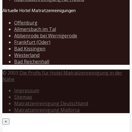
Aktuelle Hotel Matratzenreinigungen
Offenburg
Allmersbach im Tal
Abbenrode bei Wernigerode
Frankfurt (Oder)
Bad Kissingen
Westerland
Bad Reichenhall
© 2003
Die Profis für Hotel Matratzenreinigung in der
Nähe
Impressum
Sitemap
Matratzenreinigung Deutschland
Matratzenreinigung Mallorca
×