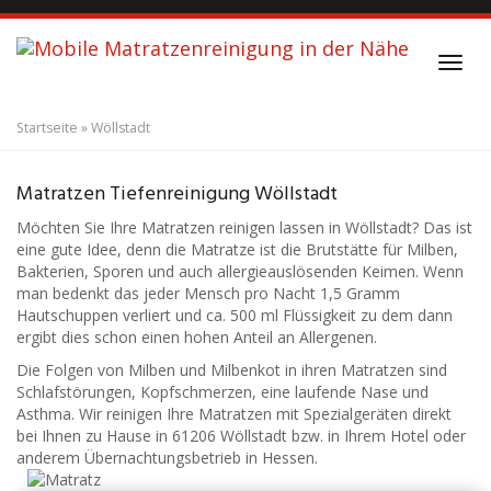
S
k
i
T
p
o
t
g
o
Startseite
»
Wöllstadt
g
m
l
a
Matratzenreinigung
Wöllstadt
e
i
Matratzen Tiefenreinigung Wöllstadt
n
n
a
Möchten Sie Ihre Matratzen reinigen lassen in Wöllstadt? Das ist
c
v
eine gute Idee, denn die Matratze ist die Brutstätte für Milben,
o
i
Bakterien, Sporen und auch allergieauslösenden Keimen. Wenn
n
g
man bedenkt das jeder Mensch pro Nacht 1,5 Gramm
t
a
Hautschuppen verliert und ca. 500 ml Flüssigkeit zu dem dann
e
t
ergibt dies schon einen hohen Anteil an Allergenen.
n
i
t
Die Folgen von Milben und Milbenkot in ihren Matratzen sind
o
Schlafstörungen, Kopfschmerzen, eine laufende Nase und
n
Asthma. Wir reinigen Ihre Matratzen mit Spezialgeräten direkt
bei Ihnen zu Hause in 61206 Wöllstadt bzw. in Ihrem Hotel oder
anderem Übernachtungsbetrieb in Hessen.