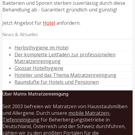
Bakterien und Sporen sterben zuverlässig durch diese
Behandlung ab - Garantiert gründlich und günstig!
Jetzt Angebot für
Hotel
anfordern.
News & Aktuelles
Herbsthygiene im Hotel
Der komplette Leitfaden zur professionellen
Matratzenreinigung
Glossar Hotelhygiene
Hotelier und das Thema Matratzenreinigung
Raumdüfte für Hotels und Pensionen
Über Matrix Matratzenreinigung
Seit 2003 befreien wir Matratzen von Hausstaubmilben
und Allergene. Durch unsere
mobile Matratzen-
Tiefenreinigung
für Beherbergungsbetriebe in
Deutschland, Österreich und der Schweiz durchführen,
zählen wir zu den größten Portalen für die