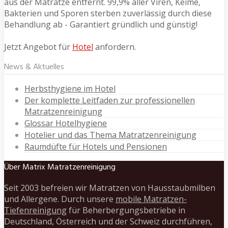
aus der Matratze entfernt. 99,9% aller Viren, Keime,
Bakterien und Sporen sterben zuverlässig durch diese
Behandlung ab - Garantiert gründlich und günstig!
Jetzt Angebot für
Hotel
anfordern.
News & Aktuelles
Herbsthygiene im Hotel
Der komplette Leitfaden zur professionellen
Matratzenreinigung
Glossar Hotelhygiene
Hotelier und das Thema Matratzenreinigung
Raumdüfte für Hotels und Pensionen
Über Matrix Matratzenreinigung
Seit 2003 befreien wir Matratzen von Hausstaubmilben
und Allergene. Durch unsere
mobile Matratzen-
Tiefenreinigung
für Beherbergungsbetriebe in
Deutschland, Österreich und der Schweiz durchführen,