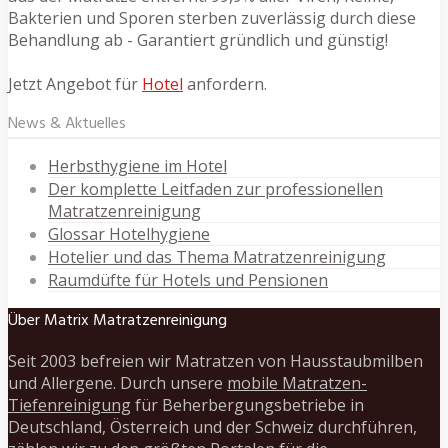
Bakterien und Sporen sterben zuverlässig durch diese
Behandlung ab - Garantiert gründlich und günstig!
Jetzt Angebot für
Hotel
anfordern.
News & Aktuelles
Herbsthygiene im Hotel
Der komplette Leitfaden zur professionellen
Matratzenreinigung
Glossar Hotelhygiene
Hotelier und das Thema Matratzenreinigung
Raumdüfte für Hotels und Pensionen
Über Matrix Matratzenreinigung
Seit 2003 befreien wir Matratzen von Hausstaubmilben
und Allergene. Durch unsere
mobile Matratzen-
Tiefenreinigung
für Beherbergungsbetriebe in
Deutschland, Österreich und der Schweiz durchführen,