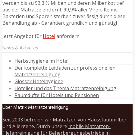
werden bis zu 93,3 % Milben und deren Milbenkot tief
aus der Matratze entfernt. 99,9% aller Viren, Keime,
Bakterien und Sporen sterben zuverlässig durch diese
Behandlung ab - Garantiert gründlich und günstig!
Jetzt Angebot für
Hotel
anfordern.
News & Aktuelles
Herbsthygiene im Hotel
Der komplette Leitfaden zur professionellen
Matratzenreinigung
Glossar Hotelhygiene
Hotelier und das Thema Matratzenreinigung
Raumdüfte für Hotels und Pensionen
Über Matrix Matratzenreinigung
Seit 2003 befreien wir Matratzen von Hausstaubmilben
und Allergene. Durch unsere
mobile Matratzen-
Tiefenreinigung
für Beherbergungsbetriebe in