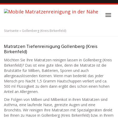
S
k
i
T
p
o
t
g
o
Startseite
»
Gollenberg (Kreis Birkenfeld)
g
m
l
Matratzenreinigung
a
e
i
Matratzen Tiefenreinigung Gollenberg (Kreis
Gollenberg (Kreis Birkenfeld)
n
n
Birkenfeld)
a
c
v
Möchten Sie Ihre Matratzen reinigen lassen in Gollenberg (Kreis
o
i
Birkenfeld)? Das ist eine gute Idee, denn die Matratze ist die
n
g
Brutstätte für Milben, Bakterien, Sporen und auch
t
a
allergieauslösenden Keimen. Wenn man bedenkt das jeder
e
t
Mensch pro Nacht 1,5 Gramm Hautschuppen verliert und ca.
n
i
500 ml Flüssigkeit zu dem dann ergibt dies schon einen hohen
t
o
Anteil an Allergenen.
n
Die Folgen von Milben und Milbenkot in ihren Matratzen sind
Asthma, eine laufende Nase, gereizte Augen und eine
Bronchitis. Wir reinigen Ihre Matratzen mit Spezialgeräten direkt
bei Ihnen zu Hause in Gollenberg (Kreis Birkenfeld) bzw. in Ihrem