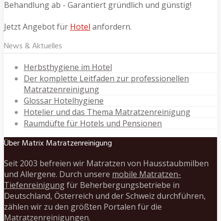
Behandlung ab - Garantiert gründlich und günstig!
Jetzt Angebot für
Hotel
anfordern.
News & Aktuelles
Herbsthygiene im Hotel
Der komplette Leitfaden zur professionellen
Matratzenreinigung
Glossar Hotelhygiene
Hotelier und das Thema Matratzenreinigung
Raumdüfte für Hotels und Pensionen
Über Matrix Matratzenreinigung
Seit 2003 befreien wir Matratzen von Hausstaubmilben
und Allergene. Durch unsere
mobile Matratzen-
Tiefenreinigung
für Beherbergungsbetriebe in
Deutschland, Österreich und der Schweiz durchführen,
zählen wir zu den größten Portalen für die
Matratzenreinigungen.